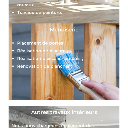
muraux ;
Travaux de peinture.
Menuiserie
Placement de portes ;
Réalisation de placard ;
Réalisation d’escalier en bois ;
Rénovation de plancher ;
Autres travaux intérieurs
Nous nous chargeons également de :