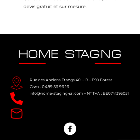
devis gratuit et sur mesure.
Rue des Anciens Etangs 40 – B – 1190 Forest
Gsm : 0489 56 96 16
info@home-staging-srl.com
–
N° TVA : BE0741395051