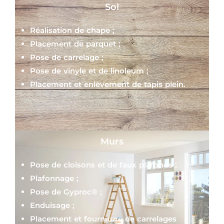
Sol
Réalisation de chape ;
Placement de parquet ;
Pose de carrelage ;
Pose de vinyle et de linoleum ;
Placement et enlèvement de tapis plein.
Murs
Pose de cloisons et de faux plafonds ;
Plafonnage ;
Pose de Gyproc® ;
Enduisage ;
Placement et fourniture de carrelages