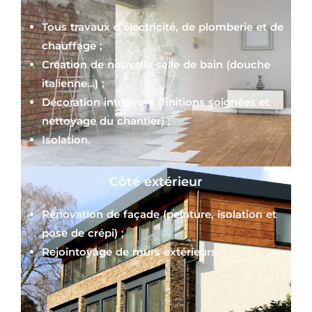
Tous travaux d’électricité, de plomberie et de
chauffage ;
Création de nouvelle salle de bain (douche
italienne…) ;
Décoration intérieure (finitions soignées et
nettoyage du chantier) ;
Isolation.
Côté extérieur
Rénovation de façade (peinture, isolation et
pose de crépi) ;
Rejointoyage de murs extérieurs.