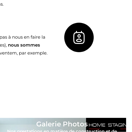
s.
as à nous en faire la
es),
nous sommes
aventem, par exemple.
Galerie Photos
Nos prestations en matière de construction et de