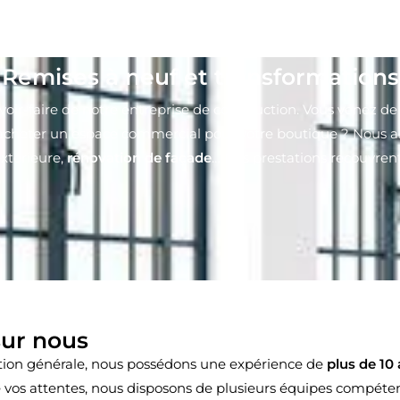
Remises à neuf et transformations
ir-faire de notre entreprise de construction. Vous venez de 
ez d’acheter un espace commercial pour votre boutique ? Nou
extérieure,
rénovation de façade
… Nos prestations recouvren
sur nous
uction générale, nous possédons une expérience de
plus de 10
e vos attentes, nous disposons de plusieurs équipes compéte