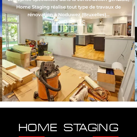
Home Staging réalise tout type de travaux de
rénovation à Noduwez (Bruxelles)…
VOIR PLUS