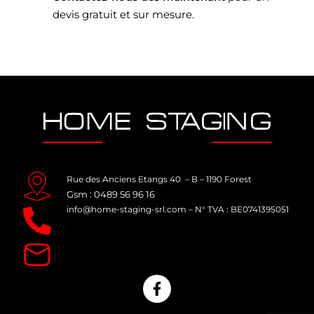
devis gratuit et sur mesure.
Rue des Anciens Etangs 40 – B – 1190 Forest
Gsm : 0489 56 96 16
info@home-staging-srl.com
–
N° TVA : BE0741395051