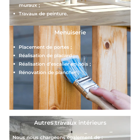
muraux ;
Travaux de peinture.
Menuiserie
Placement de portes ;
Réalisation de placard ;
Réalisation d’escalier en bois ;
Rénovation de plancher ;
Autres travaux intérieurs
Nous nous chargeons également de :