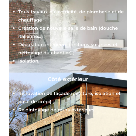
Tous travaux d’électricité, de plomberie et de
chauffage ;
Création de nouvelle salle de bain (douche
italienne…) ;
Décoration intérieure (finitions soignées et
nettoyage du chantier) ;
Isolation.
Côté extérieur
Rénovation de façade (peinture, isolation et
pose de crépi) ;
Rejointoyage de murs extérieurs.