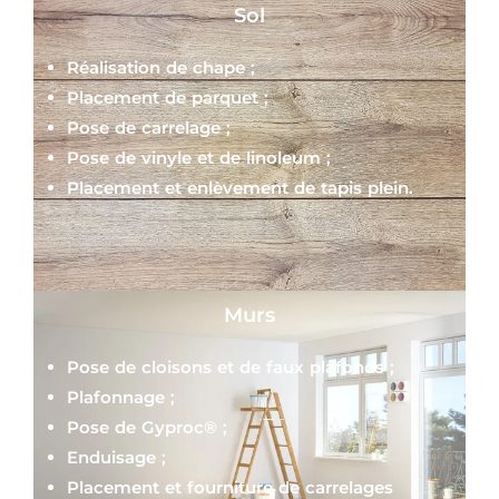
Sol
Réalisation de chape ;
Placement de parquet ;
Pose de carrelage ;
Pose de vinyle et de linoleum ;
Placement et enlèvement de tapis plein.
Murs
Pose de cloisons et de faux plafonds ;
Plafonnage ;
Pose de Gyproc® ;
Enduisage ;
Placement et fourniture de carrelages