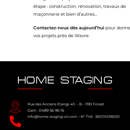
étape : construction, rénovation, travaux de
maçonnerie et bien d’autres…
Contactez-nous dès aujourd’hui
pour donner
vos projets près de Wavre.
Rue des Anciens Etangs 40 – B – 1190 Forest
Gsm : 0489 56 96 16
info@home-staging-srl.com
–
N° TVA : BE0741395051