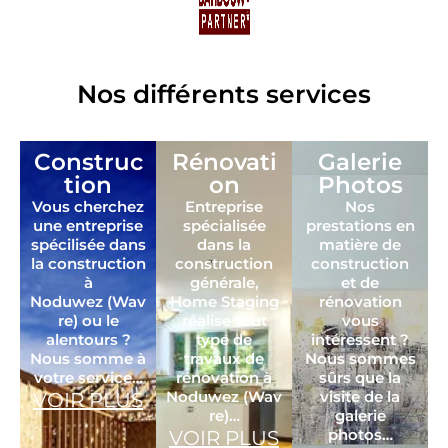
Nos différents services
Construc
Rénovati
Galerie
tion
on
Photos
Vous cherchez
Entreprise
Nos
une entreprise
spécialisée
prestations en
spécilisée dans
dans la
matière de
la construction
construction
construction
à
générale,
et de
Noduwez (Wav
Home Staging
rénovation
re) ou le
réalise tout
vous
alentours ?
type de
intéressent ?
Nous somme à
travaux de
Nous sommes
votre service…
rénovation à
sûrs que la
Noduwez (Wav
visite de la
VOIR PLUS
re)…
galerie
photos…
VOIR PLUS