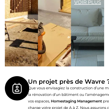
VOIR PLUS
Un projet près de Wavre 
Que vous envisagiez la construction d’une m
la rénovation d’un bâtiment ou l’aménagem
vos espaces,
Homestaging Management
pre
charge votre projet de A à Z. Nous assurons