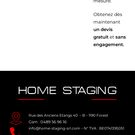
mesure.
Obtenez dès
maintenant
un devis
gratuit
et
sans
engagement.
Rue des Anciens Etangs 40 – B – 1190 Forest
Gsm : 0489 56 96 16
info@home-staging-srl.com
–
N° TVA : BE0741395051